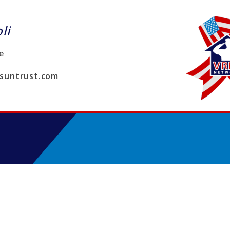
li
e
@suntrust.com